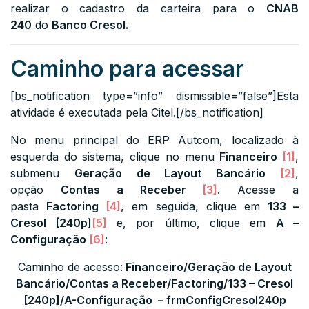
realizar o cadastro da carteira para o
CNAB
240
do
Banco Cresol.
Caminho para acessar
[bs_notification type=”info” dismissible=”false”]Esta
atividade é executada pela Citel.[/bs_notification]
No menu principal do ERP Autcom, localizado à
esquerda do sistema, clique no menu
Financeiro
[1]
,
submenu
Geração de Layout Bancário
[2]
,
opção
Contas a Receber
[3]
. Acesse a
pasta
Factoring
[4]
, em seguida, clique em
133 –
Cresol [240p]
[5]
e, por último, clique em
A –
Configuração
[6]
:
Caminho de acesso:
Financeiro/Geração de Layout
Bancário/Contas a Receber/Factoring/
133 – Cresol
[240p]/A-Configuração – frmConfigCresol240p