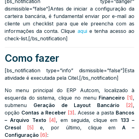
[bs_notification type=”danger”
dismissible=”false”]Antes de iniciar a configuração da
carteira bancária, é fundamental enviar por e-mail ao
cliente um checklist para que ele preencha com as
informações da conta. Clique
aqui
e tenha acesso ao
check-list.[/bs_notification]
Como fazer
[bs_notification type=”info” dismissible=”false”]Esta
atividade é executada pela Citel.[/bs_notification]
No menu principal do ERP Autcom, localizado à
esquerda do sistema, clique no menu
Financeiro
[1]
,
submenu
Geração de Layout Bancário
[2]
,
opção
Contas a Receber
[3]
. Acesse a pasta
Bancos
– Arquivo Texto
[4]
, em seguida, clique em
133 –
Cresol
[5]
e, por último, clique em
A –
Configuração
[6]
: