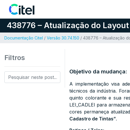
Pular para o conteúdo
438776 – Atualização do Layout 
Documentação Citel
/
Versão 30.74.150
/ 438776 – Atualização do
Filtros
Objetivo da mudança:
A implementação visa ad
técnicos da indústria. For
quinto colorante e sua re
LEI_CADLEI para armazenar
cores permaneça atualiza
Cadastro de Tintas”
.