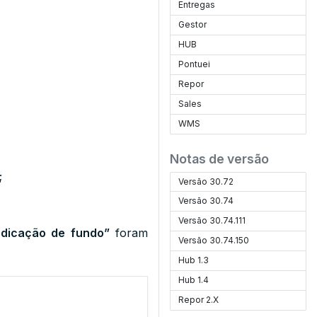
Entregas
Gestor
HUB
Pontuei
Repor
Sales
WMS
Notas de versão
;
Versão 30.72
Versão 30.74
Versão 30.74.111
ndicação de fundo”
foram
Versão 30.74.150
Hub 1.3
Hub 1.4
Repor 2.X