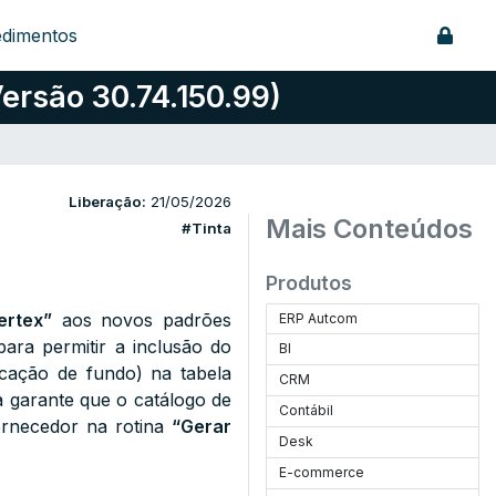
edimentos
ersão 30.74.150.99)
Liberação:
21/05/2026
Mais Conteúdos
#Tinta
Produtos
ertex”
aos novos padrões
ERP Autcom
para permitir a inclusão do
BI
icação de fundo) na tabela
CRM
 garante que o catálogo de
Contábil
ornecedor na rotina
“Gerar
Desk
E-commerce