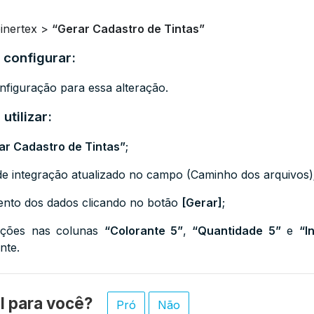
einertex >
“Gerar Cadastro de Tintas”
 configurar:
figuração para essa alteração.
utilizar:
ar Cadastro de Tintas”
;
de integração atualizado no campo (Caminho dos arquivos)
ento dos dados clicando no botão
[Gerar]
;
mações nas colunas
“Colorante 5”
,
“Quantidade 5”
e
“I
nte.
til para você?
Pró
Não