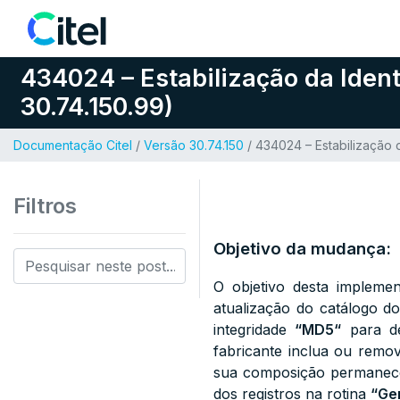
Pular para o conteúdo
434024 – Estabilização da Iden
30.74.150.99)
Documentação Citel
/
Versão 30.74.150
/ 434024 – Estabilização 
Filtros
Objetivo da mudança:
O objetivo desta implemen
atualização do catálogo d
integridade
“
MD5
“
para de
fabricante inclua ou remo
sua composição permanecer
dos registros na rotina
“Ge