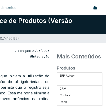
edimentos
ce de Produtos (Versão
0.74.150.99)
Liberação:
21/05/2026
Mais Conteúdos
#Integração
Produtos
que iniciam a utilização do
ERP Autcom
ação da obrigatoriedade de
BI
permite que o registro seja
CRM
co. Essa melhoria elimina a
Contábil
novos anúncios na rotina
Desk