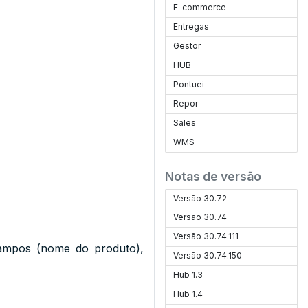
E-commerce
Entregas
Gestor
HUB
Pontuei
Repor
Sales
WMS
Notas de versão
Versão 30.72
Versão 30.74
Versão 30.74.111
campos (nome do produto),
Versão 30.74.150
Hub 1.3
Hub 1.4