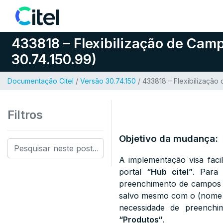
Pular para o conteúdo
433818 – Flexibilização de Cam
30.74.150.99)
Documentação Citel
/
Versão 30.74.150
/ 433818 – Flexibilizaçã
Filtros
Objetivo da mudança:
A implementação visa facil
portal
“Hub citel”
. Para 
preenchimento de campos té
salvo mesmo com o (nome do
necessidade de preenchi
“Produtos
“
.