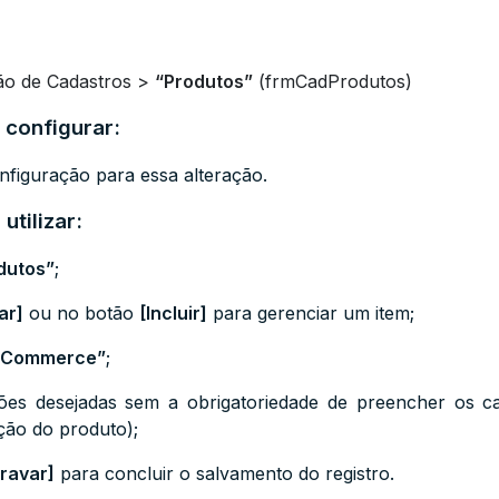
ão de Cadastros >
“Produtos”
(
frmCadProdutos)
 configurar:
figuração para essa alteração.
utilizar:
dutos”
;
ar]
ou no botão
[Incluir]
para gerenciar um item;
-Commerce”
;
ções desejadas sem a obrigatoriedade de preencher os 
ição do produto);
ravar]
para concluir o salvamento do registro.