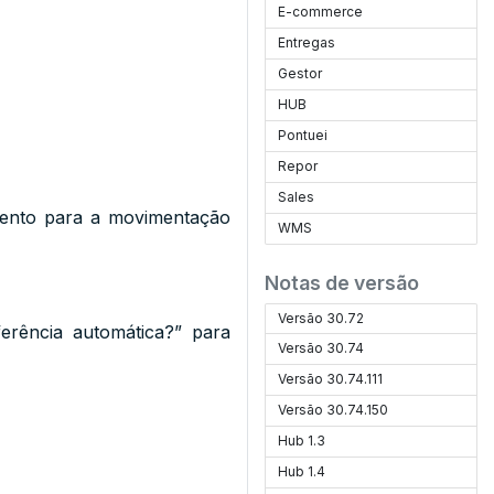
E-commerce
Entregas
Gestor
HUB
Pontuei
Repor
Sales
ento para a movimentação
WMS
Notas de versão
Versão 30.72
ferência automática?” para
Versão 30.74
Versão 30.74.111
Versão 30.74.150
Hub 1.3
Hub 1.4