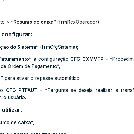
nto >
“Resumo de caixa”
(
frmRcxOperador)
 configurar:
ção do Sistema”
(frmCfgSistema);
Faturamento”
a configuração
CFG_CXMVTP
– “Procedim
s de Ordem de Pagamento”;
2”
para ativar o repasse automático;
ção
CFG_PTFAUT
– “Pergunta se deseja realizar a trans
m o usuário.
utilizar:
umo de caixa”
;