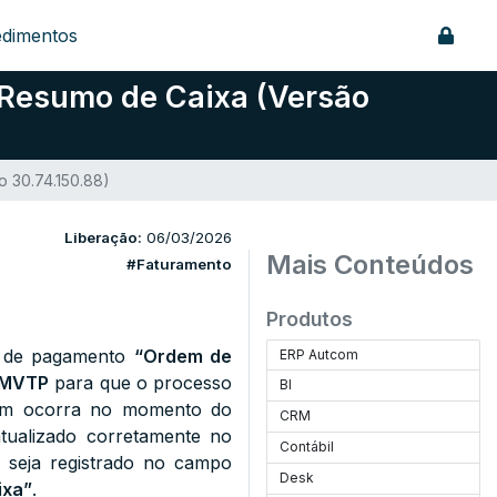
edimentos
 Resumo de Caixa (Versão
 30.74.150.88)
Liberação:
06/03/2026
Mais Conteúdos
#Faturamento
Produtos
ma de pagamento
“Ordem de
ERP Autcom
MVTP
para que o processo
BI
mbém ocorra no momento do
CRM
tualizado corretamente no
Contábil
 seja registrado no campo
Desk
ixa”
.