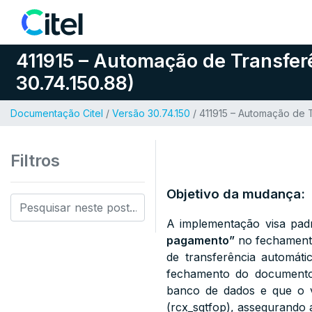
Pular para o conteúdo
411915 – Automação de Transfe
30.74.150.88)
Documentação Citel
/
Versão 30.74.150
/ 411915 – Automação de 
Filtros
Objetivo da mudança:
A implementação visa pad
pagamento”
no fechamento
de transferência automát
fechamento do documento.
banco de dados e que o v
(rcx_sqtfop), assegurando 