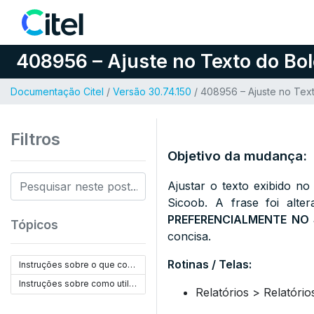
Pular para o conteúdo
408956 – Ajuste no Texto do Bol
Documentação Citel
/
Versão 30.74.150
/ 408956 – Ajuste no Tex
Filtros
Objetivo da mudança:
Ajustar o texto exibido 
Sicoob. A frase foi a
PREFERENCIALMENTE NO
Tópicos
concisa.
Rotinas / Telas:
Instruções sobre o que configurar:
Instruções sobre como utilizar:
Relatórios > Relatóri