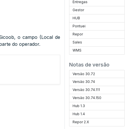
Entregas
Gestor
HUB
Pontuei
Repor
 Sicoob, o campo (Local de
Sales
parte do operador.
WMS
Notas de versão
Versão 30.72
Versão 30.74
Versão 30.74.111
Versão 30.74.150
Hub 1.3
Hub 1.4
Repor 2.X