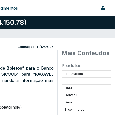
edimentos
.150.78)
Liberação:
11/12/2025
Mais Conteúdos
Produtos
de Boletos”
para o Banco
 SICOOB” para “
PAGÁVEL
ERP Autcom
tornando a informação mais
BI
CRM
Contábil
Desk
oletoIndiv)
E-commerce