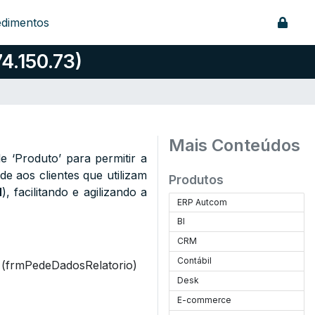
edimentos
4.150.73)
Mais Conteúdos
 de ‘Produto’ para permitir a
de aos clientes que utilizam
Produtos
N
), facilitando e agilizando a
ERP Autcom
BI
CRM
Contábil
”
(frmPedeDadosRelatorio)
Desk
E-commerce