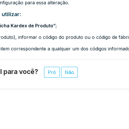
figuração para essa alteração.
utilizar:
icha Kardex de Produto”
;
roduto), informar o código do produto ou o código de fábric
o item correspondente a qualquer um dos códigos informad
til para você?
Pró
Não