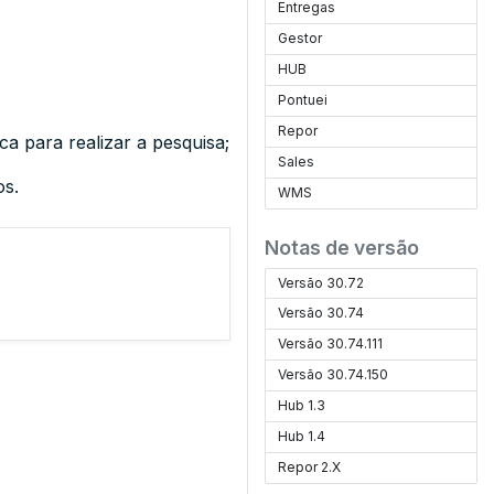
Entregas
Gestor
HUB
Pontuei
Repor
a para realizar a pesquisa;
Sales
os.
WMS
Notas de versão
Versão 30.72
Versão 30.74
Versão 30.74.111
Versão 30.74.150
Hub 1.3
Hub 1.4
Repor 2.X