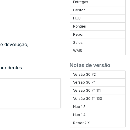
Entregas
Gestor
HUB
Pontuei
Repor
Sales
de devolução;
WMS
Notas de versão
 pendentes.
Versão 30.72
Versão 30.74
Versão 30.74.111
Versão 30.74.150
Hub 1.3
Hub 1.4
Repor 2.X