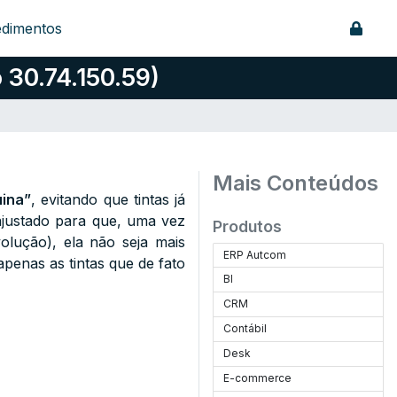
edimentos
 30.74.150.59)
Mais Conteúdos
uina”
, evitando que tintas já
ajustado para que, uma vez
Produtos
olução), ela não seja mais
ERP Autcom
apenas as tintas que de fato
BI
CRM
Contábil
Desk
E-commerce