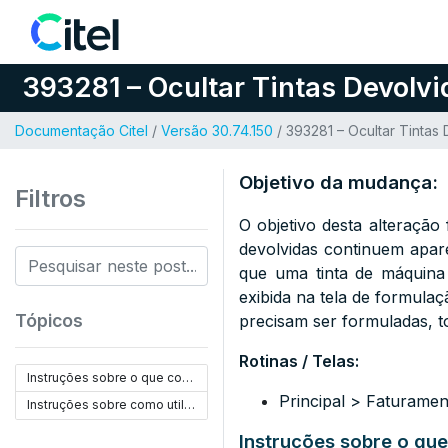
Pular para o conteúdo
393281 – Ocultar Tintas Devolvi
Documentação Citel
/
Versão 30.74.150
/ 393281 – Ocultar Tintas
Objetivo da mudança:
Filtros
O objetivo desta alteração
devolvidas continuem apar
que uma tinta de máquina 
exibida na tela de formulaç
Tópicos
precisam ser formuladas, to
Rotinas / Telas:
Instruções sobre o que configurar:
Principal > Faturamen
Instruções sobre como utilizar:
Instruções sobre o que