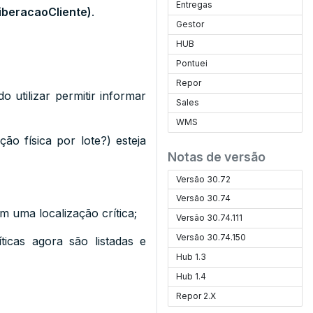
Entregas
iberacaoCliente)
.
Gestor
HUB
Pontuei
Repor
 utilizar permitir informar
Sales
WMS
ção física por lote?) esteja
Notas de versão
Versão 30.72
Versão 30.74
 uma localização crítica;
Versão 30.74.111
Versão 30.74.150
íticas agora são listadas e
Hub 1.3
Hub 1.4
Repor 2.X