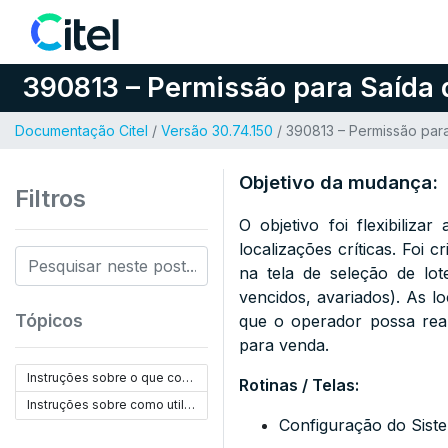
Pular para o conteúdo
390813 – Permissão para Saída d
Documentação Citel
/
Versão 30.74.150
/ 390813 – Permissão para
Objetivo da mudança:
Filtros
O objetivo foi flexibiliza
localizações críticas. Foi 
na tela de seleção de lo
vencidos, avariados). As lo
Tópicos
que o operador possa real
para venda.
Instruções sobre o que configurar:
Rotinas / Telas:
Instruções sobre como utilizar:
Configuração do Sist