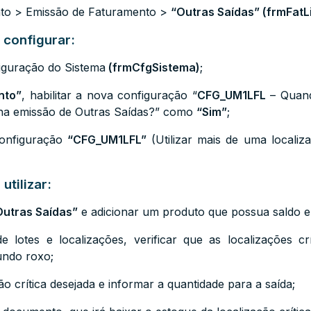
nto > Emissão de Faturamento >
“
Outras Saídas
” (frmFatL
 configurar:
iguração do Sistema
(
frmCfgSistema
)
;
nto”
, habilitar a nova configuração
“
CFG_UM1LFL
– Quando
 na emissão de Outras Saídas?
”
como
“Sim”
;
configuração
“
CFG_UM1LFL
”
(Utilizar mais de uma localiza
utilizar:
Outras Saídas”
e adicionar um produto que possua saldo em
 lotes e localizações, verificar que as localizações cr
undo roxo;
ão crítica desejada e informar a quantidade para a saída;