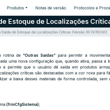
Produtos
Notas de versão
Protocolos e Proc
e Estoque de Localizações Crítica
 Saída de Estoque de Localizações Críticas (Versão 30.74.150.60)
r a rotina de
“Outras Saídas”
para permitir a movimenta
criada uma nova configuração que, quando ativa, passa a lis
te e permite que o usuário dê saída em produtos armaz
calizações críticas são destacadas com a cor roxa para fác
izar a baixa desses materiais de forma controlada, sem a
ema
(
frmCfgSistema
)
;