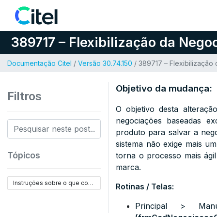
Pular para o conteúdo
389717 – Flexibilização da Nego
Documentação Citel
/
Versão 30.74.150
/ 389717 – Flexibilizaçã
Objetivo da mudança:
Filtros
O objetivo desta alteração
negociações baseadas ex
produto para salvar a ne
sistema não exige mais u
Tópicos
torna o processo mais ági
marca.
Instruções sobre o que configurar:
Rotinas / Telas:
Principal > Ma