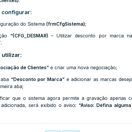
lientes)
.
 configurar:
figuração do Sistema
(
frmCfgSistema
)
;
ração
“(
CFG_DESMAR)
– Utilizar desconto por marca n
”
.
utilizar:
ociação de Clientes”
e criar uma nova negociação;
a aba
“Desconto por Marca”
e adicionar as marcas desej
imeira aba;
rificar que o sistema agora permite a gravação apenas 
dicionada, será exibido o aviso:
“Aviso: Defina algum