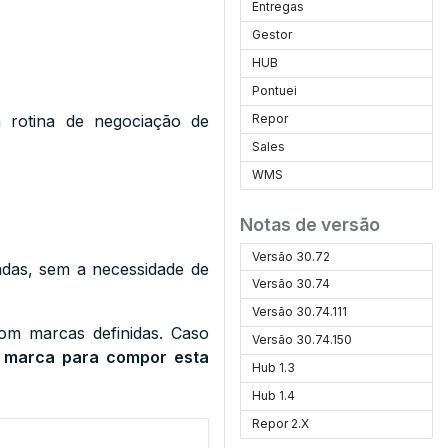
Entregas
Gestor
HUB
Pontuei
a rotina de negociação de
Repor
Sales
WMS
Notas de versão
Versão 30.72
adas, sem a necessidade de
Versão 30.74
Versão 30.74.111
com marcas definidas. Caso
Versão 30.74.150
a marca para compor esta
Hub 1.3
Hub 1.4
Repor 2.X