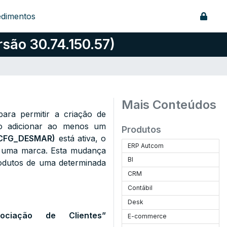
edimentos
são 30.74.150.57)
Mais Conteúdos
ara permitir a criação de
io adicionar ao menos um
Produtos
CFG_DESMAR
)
está ativa, o
ERP Autcom
s uma marca. Esta mudança
BI
rodutos de uma determinada
CRM
Contábil
Desk
gociação de Clientes
”
E-commerce