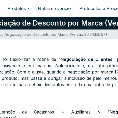
Produtos
Notas de versão
Protocolos e Proc
ciação de Desconto por Marca (Ver
o da Negociação de Desconto por Marca (Versão 30.74.150.57)
 foi flexibilizar a rotina de
“Negociação de Clientes”
p
clusivamente em marcas. Anteriormente, era obrigatór
gociação. Com o ajuste, quando a negociação por marca
(
m produto, mas passa a obrigar a inclusão de pelo meno
l e direto para definir descontos em toda uma linha de p
nutenção de Cadastros > Auxiliares >
“
Ne