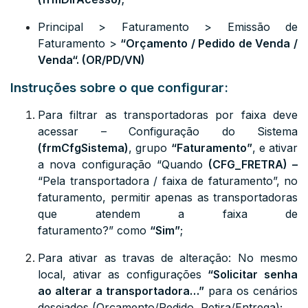
Principal > Faturamento > Emissão de
Faturamento >
“
Orçamento / Pedido de Venda /
Venda
“. (OR/PD/VN)
Instruções sobre o que configurar:
Para filtrar as transportadoras por faixa deve
acessar – Configuração do Sistema
(
frmCfgSistema
)
, grupo
“Faturamento”
, e ativar
a nova configuração
“Quando
(CFG_FRETRA) –
“Pela transportadora / faixa de faturamento”, no
faturamento, permitir apenas as transportadoras
que atendem a faixa de
faturamento?”
como
“Sim”
;
Para ativar as travas de alteração: No mesmo
local, ativar as configurações
“Solicitar senha
ao alterar a transportadora…”
para os cenários
desejados (Orçamento/Pedido, Retira/Entrega);