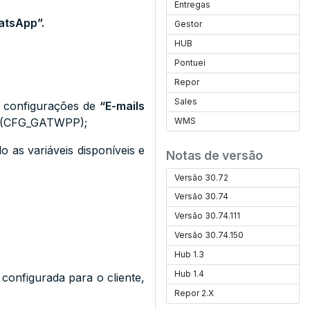
Entregas
atsApp”.
Gestor
HUB
Pontuei
Repor
Sales
 configurações de
“E-mails
(CFG_GATWPP)
;
WMS
o as variáveis disponíveis e
Notas de versão
Versão 30.72
Versão 30.74
Versão 30.74.111
Versão 30.74.150
Hub 1.3
Hub 1.4
onfigurada para o cliente,
Repor 2.X