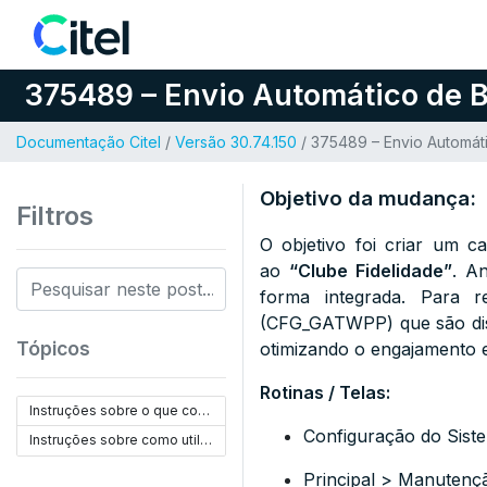
Pular para o conteúdo
375489 – Envio Automático de B
Documentação Citel
/
Versão 30.74.150
/ 375489 – Envio Automáti
Objetivo da mudança:
Filtros
O objetivo foi criar um 
ao
“Clube Fidelidade”
. A
forma integrada. Para r
(
CFG_GATWPP
) que são d
Tópicos
otimizando o engajamento 
Rotinas / Telas:
Instruções sobre o que configurar:
Configuração do Sist
Instruções sobre como utilizar:
Principal > Manutenç