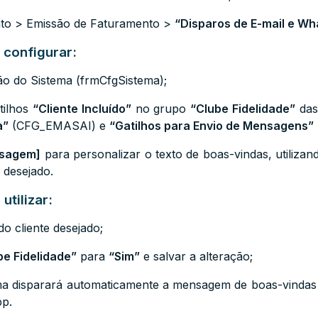
nto > Emissão de Faturamento >
“Disparos de E-mail e Wh
 configurar:
ão do Sistema (frmCfgSistema)
;
tilhos
“Cliente Incluído”
no grupo
“Clube Fidelidade”
das
a”
(CFG_EMASAI
) e
“Gatilhos para Envio de Mensagens”
nsagem]
para personalizar o texto de boas-vindas, utilizand
 desejado.
utilizar:
o cliente desejado;
be Fidelidade”
para
“Sim”
e salvar a alteração;
ma disparará automaticamente a mensagem de boas-vindas c
pp.