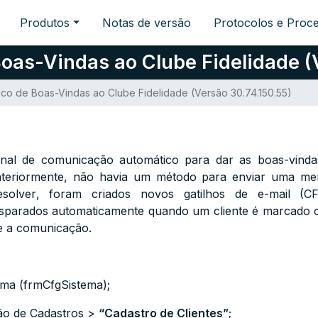
Produtos
Notas de versão
Protocolos e Proc
oas-Vindas ao Clube Fidelidade (V
co de Boas-Vindas ao Clube Fidelidade (Versão 30.74.150.55)
canal de comunicação automático para dar as boas-vinda
nteriormente, não havia um método para enviar uma me
esolver, foram criados novos gatilhos de e-mail (
C
isparados automaticamente quando um cliente é marcado c
e a comunicação.
ema (frmCfgSistema);
ão de Cadastros >
“Cadastro de Clientes”
;