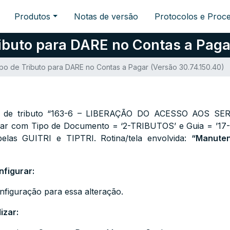
Produtos
Notas de versão
Protocolos e Proc
ibuto para DARE no Contas a Pagar
po de Tributo para DARE no Contas a Pagar (Versão 30.74.150.40)
tipo de tributo “163-6 – LIBERAÇÃO DO ACESSO AOS S
ar com Tipo de Documento = ‘2-TRIBUTOS’ e Guia = ’17-D
abelas
GUITRI
e
TIPTRI
. Rotina/tela envolvida:
“Manute
nfigurar:
nfiguração para essa alteração.
izar: