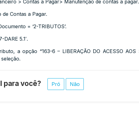
nanceiro > Contas a Pagar> Manutenção de contas a pagar.
o de Contas a Pagar.
 Documento = ‘2-TRIBUTOS’.
7-DARE 5.1′.
ributo, a opção “163-6 – LIBERAÇÃO DO ACESSO AO
 seleção.
til para você?
Pró
Não