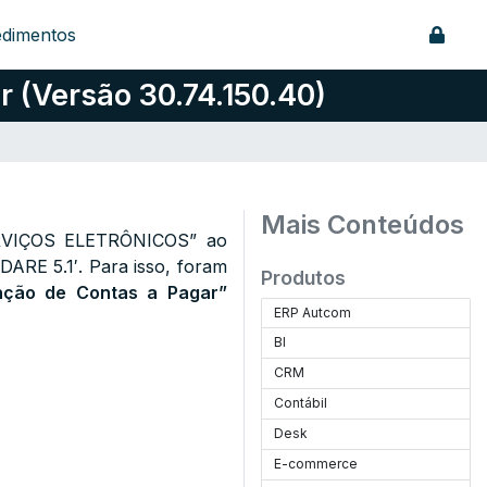
edimentos
 (Versão 30.74.150.40)
Mais Conteúdos
ERVIÇOS ELETRÔNICOS” ao
ARE 5.1′. Para isso, foram
Produtos
nção de Contas a Pagar”
ERP Autcom
BI
CRM
Contábil
Desk
E-commerce