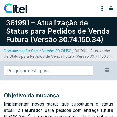
Pular para o conteúdo
361991 – Atualização de
Status para Pedidos de Venda
Futura (Versão 30.74.150.34)
Documentação Citel
/
Versão 30.74.150
/ 361991 – Atualização
de Status para Pedidos de Venda Futura (Versão 30.74.150.34)
Objetivo da mudança:
Implementar novos status que substituam o status
atual
“
2-Faturado
“
para pedidos com entrega futura
(CFOP X922), proporcionando maior clareza sobre o