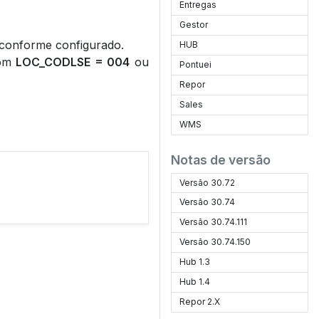
Entregas
Gestor
, conforme configurado.
HUB
com
LOC_CODLSE = 004
ou
Pontuei
Repor
Sales
WMS
Notas de versão
Versão 30.72
Versão 30.74
Versão 30.74.111
Versão 30.74.150
Hub 1.3
Hub 1.4
Repor 2.X