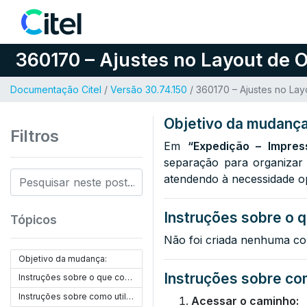
Pular para o conteúdo
360170 – Ajustes no Layout de 
Documentação Citel
/
Versão 30.74.150
/ 360170 – Ajustes no La
Objetivo da mudança
Filtros
Em
“Expedição – Impres
separação para organizar o
atendendo à necessidade op
Instruções sobre o q
Tópicos
Não foi criada nenhuma co
Objetivo da mudança:
Instruções sobre com
Instruções sobre o que configurar:
Instruções sobre como utilizar:
Acessar o caminho: