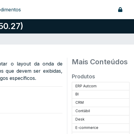
edimentos
50.27)
Mais Conteúdos
ptar o layout da onda de
ões que devem ser exibidas,
Produtos
gos específicos.
ERP Autcom
BI
CRM
Contábil
Desk
E-commerce