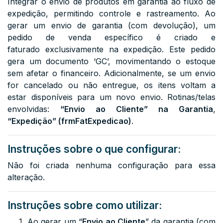
Integrar o envio de produtos em garantia ao fluxo de
expedição, permitindo controle e rastreamento. Ao
gerar um envio de garantia (com devolução), um
pedido de venda específico é criado e
faturado
exclusivamente
na expedição. Este pedido
gera um documento ‘GC’, movimentando o estoque
sem afetar o financeiro. Adicionalmente, se um envio
for cancelado ou não entregue, os itens voltam a
estar disponíveis para um novo envio. Rotinas/telas
envolvidas:
“Envio ao Cliente” na Garantia
,
“Expedição” (frmFatExpedicao)
.
Instruções sobre o que configurar:
Não foi criada nenhuma configuração para essa
alteração.
Instruções sobre como utilizar:
Ao gerar um “
Envio ao Cliente
” da garantia (com