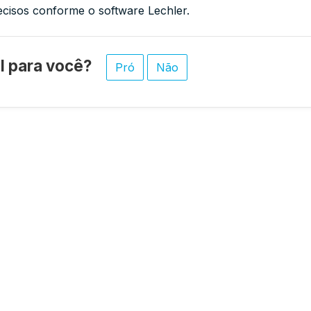
cisos conforme o software Lechler.
til para você?
Pró
Não