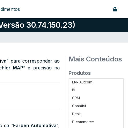
edimentos
Versão 30.74.150.23)
Mais Conteúdos
iva
” para corresponder ao
chler MAP
” e precisão na
Produtos
ERP Autcom
BI
CRM
Contábil
Desk
E-commerce
o da “
Farben Automotiva
“,