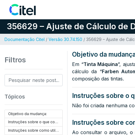
Pular para o conteúdo
356629 – Ajuste de Cálculo de D
Documentação Citel
/
Versão 30.74.150
/ 356629 – Ajuste de Cálc
Objetivo da mudança
Filtros
Em “
Tinta Máquina
”, ajus
cálculo da “
Farben Autom
composição das tintas.
Instruções sobre o q
Tópicos
Não foi criada nenhuma co
Objetivo da mudança:
Instruções sobre com
Instruções sobre o que configurar:
Instruções sobre como utilizar:
Ao consultar o arquivo, o s