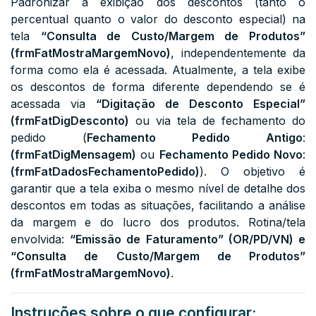
Padronizar a exibição dos descontos (tanto o
percentual quanto o valor do desconto especial) na
tela
“Consulta de Custo/Margem de Produtos”
(
frmFatMostraMargemNovo
)
, independentemente da
forma como ela é acessada. Atualmente, a tela exibe
os descontos de forma diferente dependendo se é
acessada via
“Digitação de Desconto Especial”
(
frmFatDigDesconto
)
ou via tela de fechamento do
pedido (
Fechamento Pedido Antigo
:
(frmFatDigMensagem)
ou
Fechamento Pedido Novo
:
(frmFatDadosFechamentoPedido)
). O objetivo é
garantir que a tela exiba o mesmo nível de detalhe dos
descontos em todas as situações, facilitando a análise
da margem e do lucro dos produtos. Rotina/tela
envolvida:
“Emissão de Faturamento” (OR/PD/VN) e
“Consulta de Custo/Margem de Produtos”
(
frmFatMostraMargemNovo
)
.
Instruções sobre o que configurar: