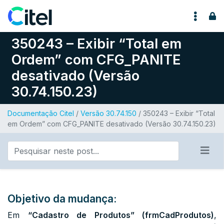
Pular para o conteúdo
350243 – Exibir “Total em
Ordem” com CFG_PANITE
desativado (Versão
30.74.150.23)
Documentação Citel
/
Versão 30.74.150
/ 350243 – Exibir “Total
em Ordem” com CFG_PANITE desativado (Versão 30.74.150.23)
Objetivo da mudança:
Em
“Cadastro de Produtos” (frmCadProdutos)
,