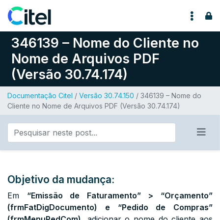
Pular para o conteúdo
346139 – Nome do Cliente no
Nome de Arquivos PDF
(Versão 30.74.174)
Documentação Citel
/
Versão 30.74.150
/ 346139 – Nome do
Cliente no Nome de Arquivos PDF (Versão 30.74.174)
Objetivo da mudança:
Em
“Emissão de Faturamento” > “Orçamento”
(frmFatDigDocumento) e “Pedido de Compras”
(frmMenuPedCom),
adicionar o nome do cliente aos