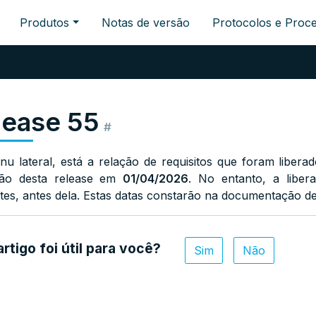
Produtos
Notas de versão
Protocolos e Proc
lease 55
#
u lateral, está a relação de requisitos que foram liber
ção desta release em
01
/04/2026
. No entanto, a liber
ntes, antes dela. Estas datas constarão na documentação de
artigo foi útil para você?
Sim
Não