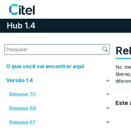
Pular para o conteúdo
Hub 1.4
Re
O que você vai encontrar aqui
No men
libera
Versão 1.4
difere
Release 70
Este 
Release 69
Release 67