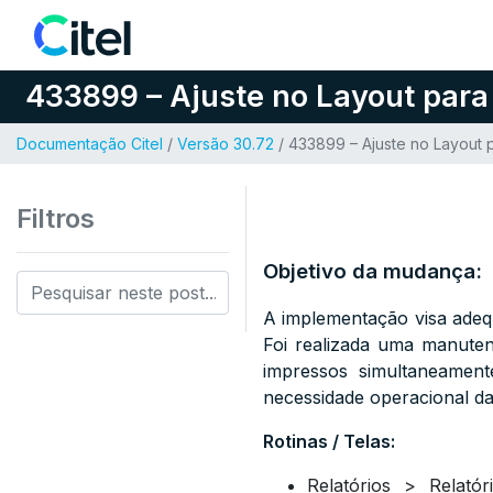
Pular para o conteúdo
433899 – Ajuste no Layout para
Documentação Citel
/
Versão 30.72
/ 433899 – Ajuste no Layout 
Filtros
Objetivo da mudança:
A implementação visa adeq
Foi realizada uma manute
impressos simultaneamen
necessidade operacional d
Rotinas / Telas:
Relatórios > Relat