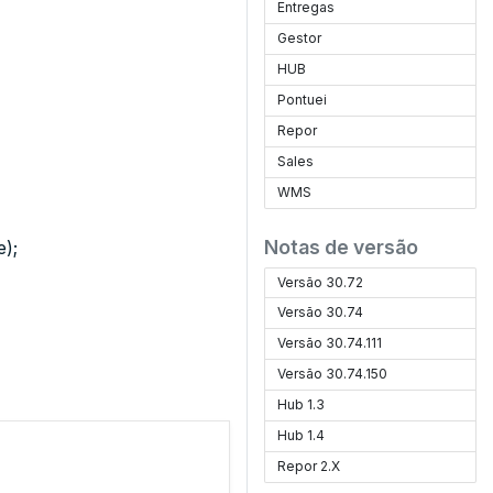
Entregas
Gestor
HUB
Pontuei
Repor
Sales
WMS
Notas de versão
);
Versão 30.72
Versão 30.74
Versão 30.74.111
Versão 30.74.150
Hub 1.3
Hub 1.4
Repor 2.X