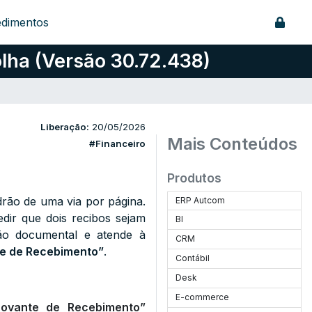
edimentos
lha (Versão 30.72.438)
Liberação:
20/05/2026
Mais Conteúdos
#Financeiro
Produtos
rão de uma via por página.
ERP Autcom
dir que dois recibos sejam
BI
ão documental e atende à
CRM
e de Recebimento”
.
Contábil
Desk
E-commerce
ovante de Recebimento”