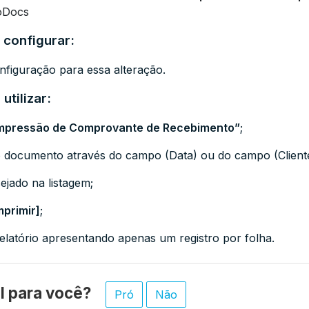
oDocs
 configurar:
figuração para essa alteração.
utilizar:
mpressão de Comprovante de Recebimento”
;
o documento através do campo (Data) ou do campo (Cliente
sejado na listagem;
mprimir]
;
relatório apresentando apenas um registro por folha.
til para você?
Pró
Não