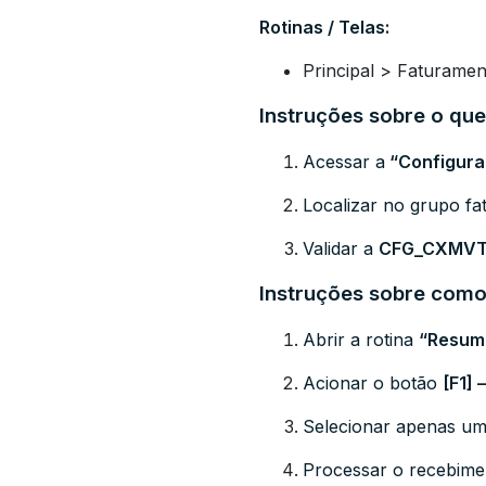
Rotinas / Telas:
Principal > Faturame
Instruções sobre o que
Acessar a
“
Co
nfigur
Localizar no grupo f
Validar a
CFG_CXMV
Instruções sobre como 
Abrir a rotina
“Resum
Acionar o botão
[F1]
Selecionar apenas um
Processar o recebime