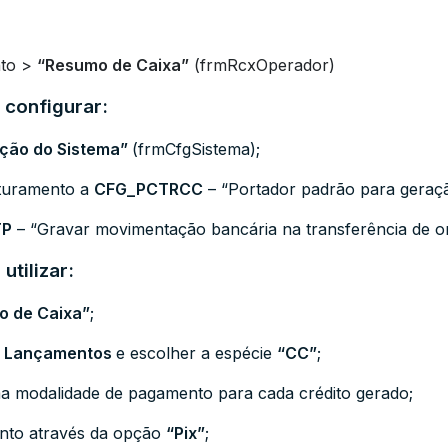
nto >
“Resumo de Caixa”
(
frmRcxOperador)
 configurar:
ação do Sistema”
(frmCfgSistema)
;
aturamento a
CFG_PCTRCC
– “Portador padrão para geração
TP
– “Gravar movimentação bancária na transferência de 
utilizar:
o de Caixa”
;
 – Lançamentos
e escolher a espécie
“CC”
;
a modalidade de pagamento para cada crédito gerado;
nto através da opção
“Pix”
;