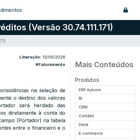
edimentos
itos (Versão 30.74.111.171)
71)
Liberação:
13/05/2026
Mais Conteúdos
#Faturamento
Produtos
onsistências na seleção de
ERP Autcom
mente o destino dos valores
BI
rtador será herdado das
CRM
os diretamente à conta do
Contábil
o campo (Portador) na tabela
Desk
ntes entre o financeiro e o
E-commerce