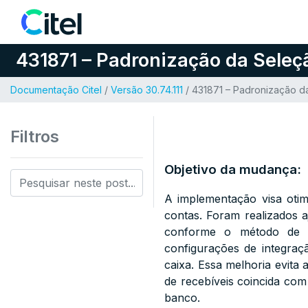
Pular para o conteúdo
431871 – Padronização da Seleçã
Documentação Citel
/
Versão 30.74.111
/ 431871 – Padronização da
Filtros
Objetivo da mudança:
A implementação visa otim
contas. Foram realizados a
conforme o método de 
configurações de integra
caixa. Essa melhoria evita 
de recebíveis coincida com
banco.