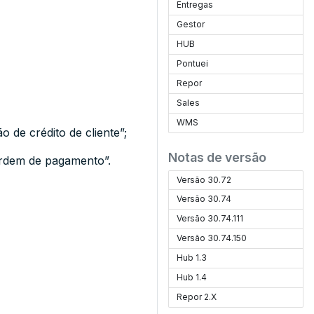
Entregas
Gestor
HUB
Pontuei
Repor
Sales
WMS
 de crédito de cliente”;
Notas de versão
ordem de pagamento”.
Versão 30.72
Versão 30.74
Versão 30.74.111
Versão 30.74.150
Hub 1.3
Hub 1.4
Repor 2.X