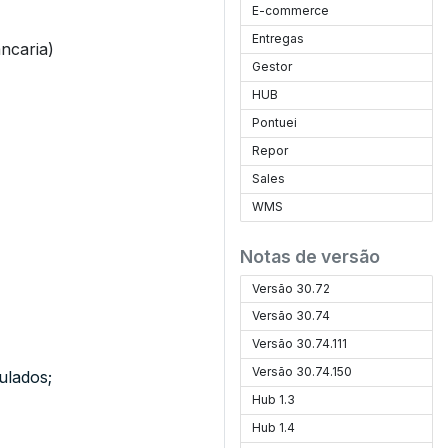
E-commerce
Entregas
ncaria)
Gestor
HUB
Pontuei
Repor
Sales
WMS
Notas de versão
Versão 30.72
Versão 30.74
Versão 30.74.111
Versão 30.74.150
ulados;
Hub 1.3
Hub 1.4