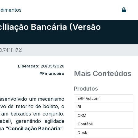
edimentos
liação Bancária (Versão
74.111.172)
Liberação:
20/05/2026
Mais Conteúdos
#Financeiro
Produtos
i desenvolvido um mecanismo
ERP Autcom
ivo de retorno de boleto, o
BI
oram baixados em conjunto.
CRM
ai), garantindo agilidade
Contábil
ina
“
Conciliação Bancária
“
.
Desk