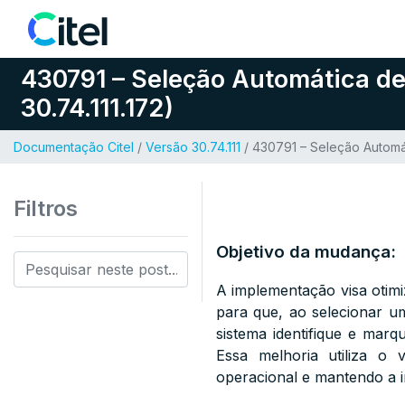
Pular para o conteúdo
430791 – Seleção Automática d
30.74.111.172)
Documentação Citel
/
Versão 30.74.111
/ 430791 – Seleção Automát
Filtros
Objetivo da mudança:
A implementação visa otimi
para que, ao selecionar um
sistema identifique e mar
Essa melhoria utiliza o 
operacional e mantendo a in