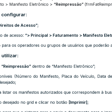
to > Manifesto Eletrônico >
“Reimpressão”
(frmFatReimpr
 configurar:
Direitos de Acesso”
;
ito de acesso:
“> Principal > Faturamento > Manifesto Ele
 para os operadores ou grupos de usuários que poderão a
utilizar:
u
“Reimpressão”
dentro de “Manifesto Eletrônico”;
isponíveis (Número do Manifesto, Placa do Veículo, Data
desejado;
 listar os manifestos autorizados que correspondem à bus
o desejado no grid e clicar no botão
[Imprimir]
;