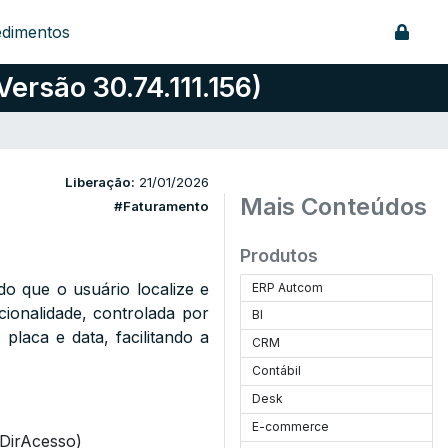
edimentos
ersão 30.74.111.156)
Liberação:
21/01/2026
Mais Conteúdos
#Faturamento
Produtos
ndo que o usuário localize e
ERP Autcom
onalidade, controlada por
BI
placa e data, facilitando a
CRM
Contábil
Desk
E-commerce
DirAcesso)