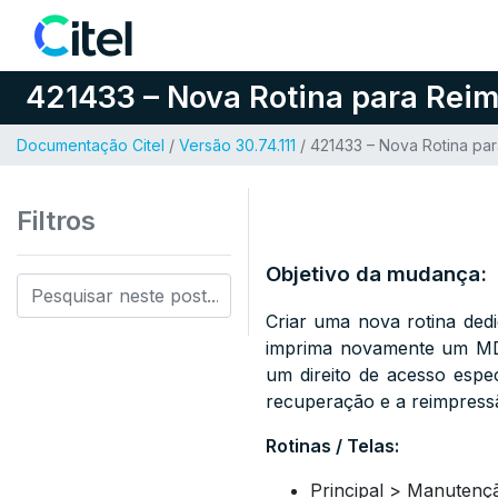
Pular para o conteúdo
421433 – Nova Rotina para Reimp
Documentação Citel
/
Versão 30.74.111
/ 421433 – Nova Rotina par
Filtros
Objetivo da mudança:
Criar uma nova rotina ded
imprima novamente um MDF
um direito de acesso espec
recuperação e a reimpress
Rotinas / Telas:
Principal > Manutenç