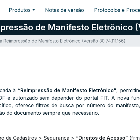
Produtos
Notas de versão
Protocolos e Proc
ressão de Manifesto Eletrônico (V
a Reimpressão de Manifesto Eletrônico (Versão 30.74.111.156)
icada à
“Reimpressão de Manifesto Eletrônico”
, permiti
-e autorizado sem depender do portal FIT. A nova funci
ífico, oferece filtros de busca por número do manifesto, 
ão do documento sempre que necessário.
ão de Cadastros > Segurança >
“Direitos de Acesso”
(
frm