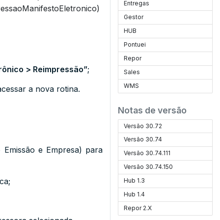
Entregas
essaoManifestoEletronico)
Gestor
HUB
Pontuei
Repor
trônico > Reimpressão”
;
Sales
WMS
cessar a nova rotina.
Notas de versão
Versão 30.72
Versão 30.74
 de Emissão e Empresa) para
Versão 30.74.111
Versão 30.74.150
ca;
Hub 1.3
Hub 1.4
Repor 2.X