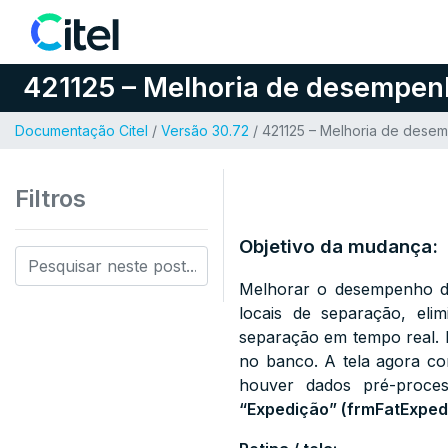
Pular para o conteúdo
421125 – Melhoria de desempen
Documentação Citel
/
Versão 30.72
/ 421125 – Melhoria de dese
Filtros
Objetivo da mudança:
Melhorar o desempenho d
locais de separação, el
separação em tempo real. F
no banco. A tela agora co
houver dados pré-proces
“Expedição” (frmFatExped