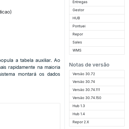
Entregas
Gestor
icao)
HUB
Pontuei
Repor
Sales
WMS
pula a tabela auxiliar. Ao
Notas de versão
ais rapidamente na maioria
 sistema montará os dados
Versão 30.72
Versão 30.74
Versão 30.74.111
Versão 30.74.150
Hub 1.3
Hub 1.4
Repor 2.X