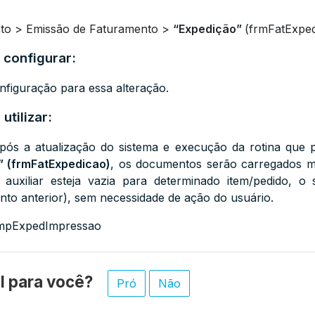
nto > Emissão de Faturamento >
“Expedição”
(frmFatExped
 configurar:
figuração para essa alteração.
utilizar:
pós a atualização do sistema e execução da rotina que po
” (frmFatExpedicao)
, os documentos serão carregados m
 auxiliar esteja vazia para determinado item/pedido, o
o anterior), sem necessidade de ação do usuário.
pExpedImpressao
til para você?
Pró
Não