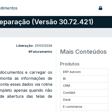
edimentos
eparação (Versão 30.72.421)
)
Liberação:
21/01/2026
Mais Conteúdos
#Faturamento
Produtos
 documentos e carregar os
ERP Autcom
 monta as informações de
BI
onta esses dados via rotina
CRM
completo apenas quando não
Contábil
de abertura das telas de
Desk
E-commerce