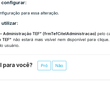
 configurar:
figuração para essa alteração.
utilizar:
– Administração TEF”
(frmTefCitelAdministracao)
pelo c
o TEF”
não estará mais visível nem disponível para cliqu
do usuário.
til para você?
Pró
Não