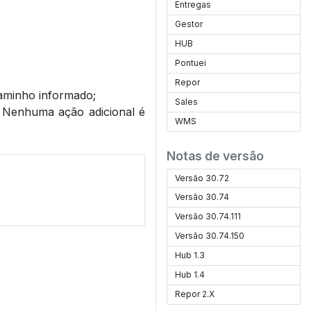
Entregas
Gestor
HUB
Pontuei
Repor
aminho informado;
Sales
e. Nenhuma ação adicional é
WMS
Notas de versão
Versão 30.72
Versão 30.74
Versão 30.74.111
Versão 30.74.150
Hub 1.3
Hub 1.4
Repor 2.X