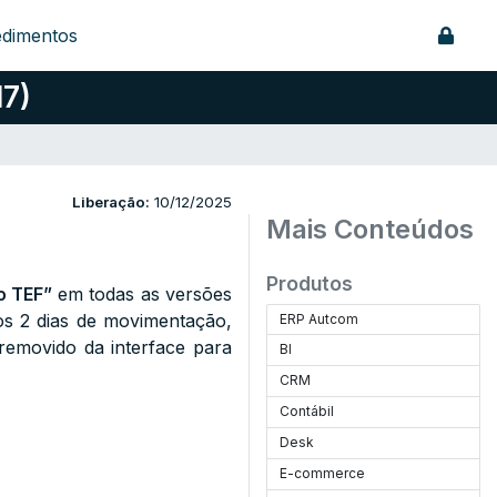
edimentos
17)
Liberação:
10/12/2025
Mais Conteúdos
Produtos
o TEF”
em todas as versões
mos 2 dias de movimentação,
ERP Autcom
 removido da interface para
BI
CRM
Contábil
Desk
E-commerce