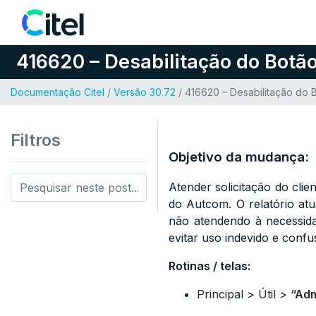
Pular para o conteúdo
416620 – Desabilitação do Botão
Documentação Citel
/
Versão 30.72
/ 416620 – Desabilitação do 
Filtros
Objetivo da mudança:
Atender solicitação do cli
do Autcom. O relatório atu
não atendendo à necessidad
evitar uso indevido e confu
Rotinas / telas:
Principal > Útil >
“Adm