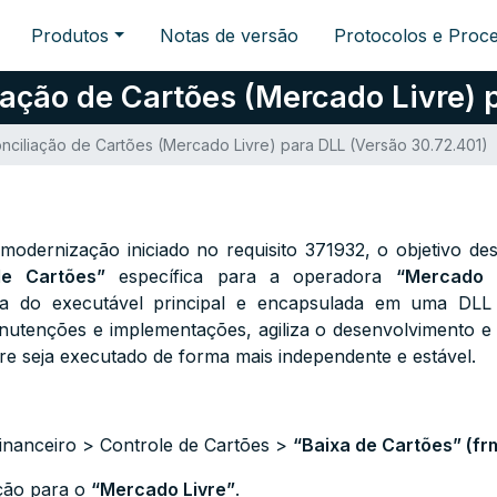
Produtos
Notas de versão
Protocolos e Proc
ação de Cartões (Mercado Livre) 
nciliação de Cartões (Mercado Livre) para DLL (Versão 30.72.401)
odernização iniciado no requisito 371932, o objetivo dest
de Cartões”
específica para a operadora
“Mercado 
da do executável principal e encapsulada em uma DLL d
anutenções e implementações, agiliza o desenvolvimento 
re seja executado de forma mais independente e estável.
Financeiro > Controle de Cartões >
“
Baixa de Cartões
” (f
ção para o
“Mercado Livre”
.