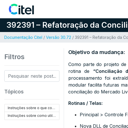
Pular para o conteúdo
392391 – Refatoração da Concili
Documentação Citel
/
Versão 30.72
/ 392391 – Refatoração da Co
Objetivo da mudança:
Filtros
Como parte do projeto de m
rotina de
“Conciliação 
processamento foi extraí
modular facilita futuras m
Tópicos
conciliação do Mercado Liv
Rotinas / Telas:
Instruções sobre o que configurar:
Principal > Controle 
Instruções sobre como utilizar:
Nova DLL de Concilia