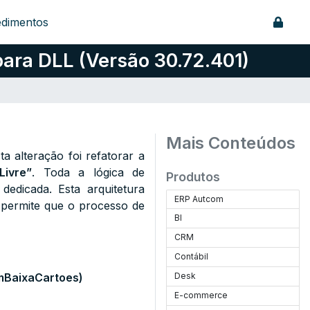
edimentos
para DLL (Versão 30.72.401)
Mais Conteúdos
a alteração foi refatorar a
Livre”
. Toda a lógica de
Produtos
edicada. Esta arquitetura
ERP Autcom
e permite que o processo de
BI
CRM
Contábil
rmBaixaCartoes)
Desk
E-commerce