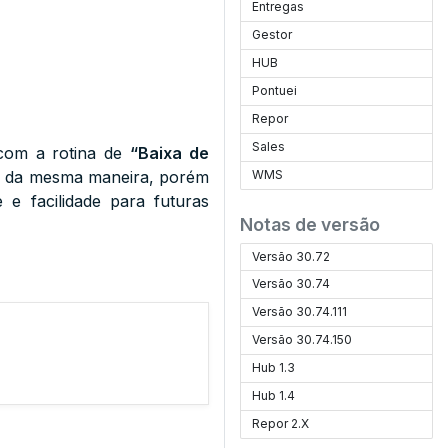
Entregas
Gestor
HUB
Pontuei
Repor
Sales
 com a rotina de
“Baixa de
o da mesma maneira, porém
WMS
e facilidade para futuras
Notas de versão
Versão 30.72
Versão 30.74
Versão 30.74.111
Versão 30.74.150
Hub 1.3
Hub 1.4
Repor 2.X