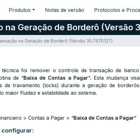
Produtos
Notas de versão
Protocolos e Proc
na Geração de Borderô (Versão 30
nsação na Geração de Borderô (Versão 30.74.111.127)
ão técnica foi remover o controle de transação de banc
tina de “
Baixa de Contas a Pagar
“. Esta mudança vis
mas de travamento (locks) durante a geração de border
o maior fluidez e estabilidade ao sistema.
Financeiro > Contas a Pagar > “
Baixa de Contas a Pagar
“
 configurar: