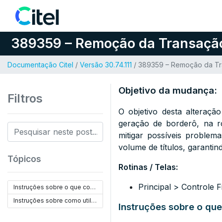
Pular para o conteúdo
389359 – Remoção da Transação 
Documentação Citel
/
Versão 30.74.111
/ 389359 – Remoção da Tra
Objetivo da mudança:
Filtros
O objetivo desta alteraç
geração de borderô, na ro
mitigar possíveis proble
volume de títulos, garantind
Tópicos
Rotinas / Telas:
Principal > Controle 
Instruções sobre o que configurar:
Instruções sobre como utilizar:
Instruções sobre o que