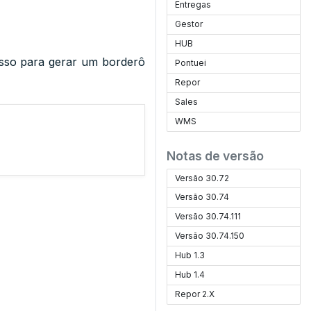
Entregas
Gestor
HUB
esso para gerar um borderô
Pontuei
Repor
Sales
WMS
Notas de versão
Versão 30.72
Versão 30.74
Versão 30.74.111
Versão 30.74.150
Hub 1.3
Hub 1.4
Repor 2.X