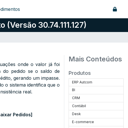
edimentos
 (Versão 30.74.111.127)
Mais Conteúdos
uações onde o valor já foi
xa do pedido se o saldo de
Produtos
rédito, gerando um impasse.
ERP Autcom
o o sistema identifica que o
BI
sistência real.
CRM
Contábil
Baixar Pedidos]
Desk
E-commerce