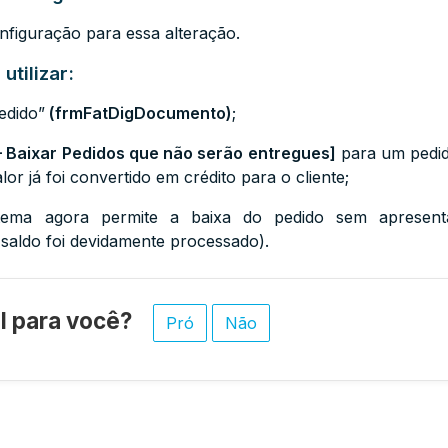
nfiguração para essa alteração.
utilizar:
edido”
(frmFatDigDocumento)
;
– Baixar Pedidos que não serão entregues]
para um pedid
lor já foi convertido em crédito para o cliente;
tema agora permite a baixa do pedido sem apresent
saldo foi devidamente processado).
til para você?
Pró
Não