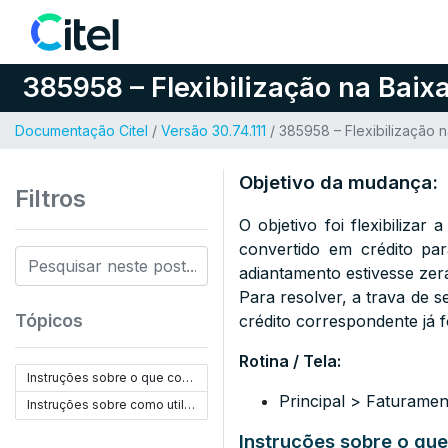
Pular para o conteúdo
385958 – Flexibilização na Baix
Documentação Citel
/
Versão 30.74.111
/ 385958 – Flexibilização 
Objetivo da mudança:
Filtros
O objetivo foi flexibilizar
convertido em crédito par
adiantamento estivesse zer
Para resolver, a trava de s
Tópicos
crédito correspondente já 
Rotina / Tela:
Instruções sobre o que configurar:
Principal > Faturame
Instruções sobre como utilizar:
Instruções sobre o que