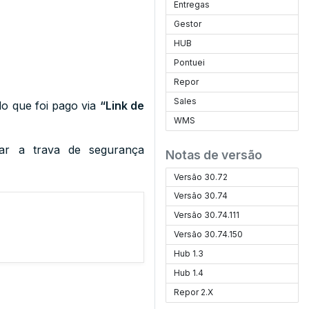
Entregas
Gestor
HUB
Pontuei
Repor
Sales
o que foi pago via
“Link de
WMS
ar a trava de segurança
Notas de versão
Versão 30.72
Versão 30.74
Versão 30.74.111
Versão 30.74.150
Hub 1.3
Hub 1.4
Repor 2.X