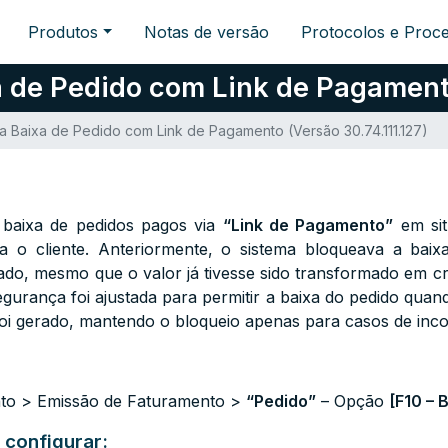
Produtos
Notas de versão
Protocolos e Proc
a de Pedido com Link de Pagamento
na Baixa de Pedido com Link de Pagamento (Versão 30.74.111.127)
 a baixa de pedidos pagos via
“Link de Pagamento”
em sit
a o cliente. Anteriormente, o sistema bloqueava a bai
ado, mesmo que o valor já tivesse sido transformado em c
egurança foi ajustada para permitir a baixa do pedido quand
foi gerado, mantendo o bloqueio apenas para casos de incon
nto > Emissão de Faturamento >
“Pedido”
– Opção
[F10 – 
 configurar: