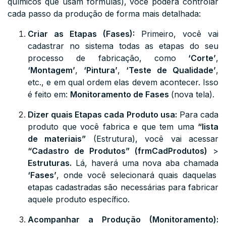
químicos que usam fórmulas), você poderá controlar
cada passo da produção de forma mais detalhada:
Criar as Etapas (Fases):
Primeiro, você vai
cadastrar no sistema todas as etapas do seu
processo de fabricação, como
‘Corte’
,
‘Montagem’
,
‘Pintura’
,
‘Teste de Qualidade’
,
etc., e em qual ordem elas devem acontecer. Isso
é feito em:
Monitoramento de Fases
(nova tela).
Dizer quais Etapas cada Produto usa:
Para cada
produto que você fabrica e que tem uma
“lista
de materiais”
(Estrutura), você vai acessar
“Cadastro de Produtos” (frmCadProdutos)
>
Estruturas
.
Lá, haverá uma nova aba chamada
‘Fases’
, onde você selecionará quais daquelas
etapas cadastradas são necessárias para fabricar
aquele produto específico.
Acompanhar a Produção (Monitoramento):