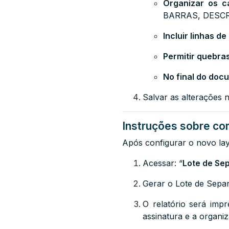
Organizar os c
BARRAS, DESCR
Incluir linhas 
Permitir quebra
No final do doc
Salvar as alterações n
Instruções sobre com
Após configurar o novo lay
Acessar: “
Lote de Se
Gerar
o Lote de Sepa
O relatório será imp
assinatura e a organiz