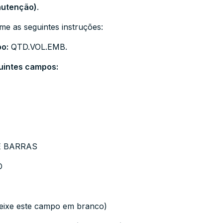
utenção)
.
me as seguintes instruções:
o:
QTD.VOL.EMB.
uintes campos:
E BARRAS
O
ixe este campo em branco)