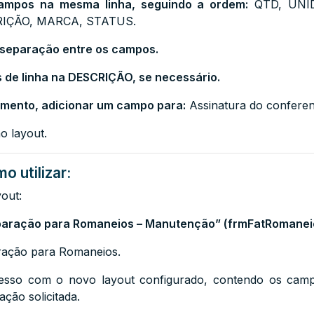
ampos na mesma linha, seguindo a ordem:
QTD, UNI
IÇÃO, MARCA, STATUS.
de separação entre os campos.
s de linha na DESCRIÇÃO, se necessário.
umento, adicionar um campo para:
Assinatura do conferen
o layout.
o utilizar:
out:
paração para Romaneios – Manutenção” (frmFatRomane
ração para Romaneios.
resso com o novo layout configurado, contendo os camp
ação solicitada.