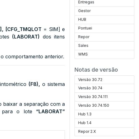
Entregas
Gestor
HUB
Pontuei
M], [CFG_TMQLOT
= S
I
M] e
Lotes
(LABORAT)
dos itens
Repor
Sales
WMS
o comportamento anterior.
Notas de versão
Versão 30.72
tintométrico
(F8),
o sistema
Versão 30.74
Versão 30.74.111
o baixar a separação com a
Versão 30.74.150
do para o lote
“LABORAT”
Hub 1.3
Hub 1.4
Repor 2.X