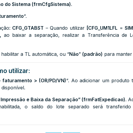
o do Sistema (frmCfgSistema)
.
turamento
“.
ação:
CFG_GTABST
– Quando utilizar
[CFG_UM1LFL
=
SI
,
ao baixar a separação, realizar a Transferência de 
 habilitar a TL automática, ou “
Não
”
(padrão)
para manter 
o utilizar:
 faturamento > (OR/PD/VN)
“. Ao adicionar um produto 
l disponível.
 Impressão e Baixa da Separação” (frmFatExpedicao)
. A
abilitada, o saldo do lote separado será transferi