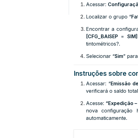
Acessar:
Configuraçã
Localizar o grupo “
Fa
Encontrar a configur
[CFG_BAISEP
=
SIM]
tintométricos?.
Selecionar “
Sim
” para
Instruções sobre com
Acessar: “
Emissão de
verificará o saldo tota
Acesse:
“Expedição –
nova configuração h
automaticamente.