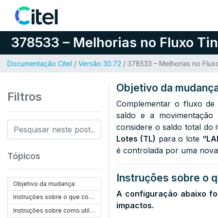
Pular para o conteúdo
378533 – Melhorias no Fluxo Ti
Documentação Citel
/
Versão 30.72
/ 378533 – Melhorias no Flux
Objetivo da mudança
Filtros
Complementar o fluxo de 
saldo e a movimentação d
considere o saldo total do
Lotes (TL)
para o lote
“LA
é controlada por uma nova
Tópicos
Instruções sobre o q
Objetivo da mudança:
A configuração abaixo fo
Instruções sobre o que configurar:
impactos.
Instruções sobre como utilizar: