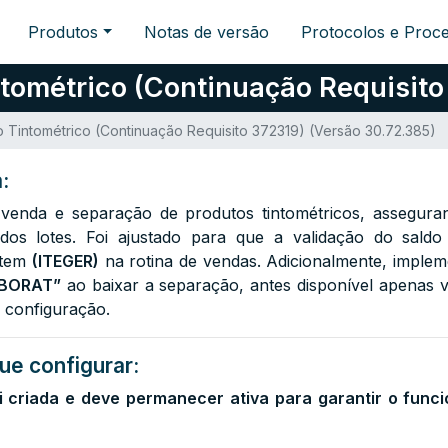
Produtos
Notas de versão
Protocolos e Proc
ntométrico (Continuação Requisito
o Tintométrico (Continuação Requisito 372319) (Versão 30.72.385)
:
venda e separação de produtos tintométricos, asseguran
os lotes. Foi ajustado para que a validação do saldo 
 item
(ITEGER)
na rotina de vendas. Adicionalmente, imple
BORAT”
ao baixar a separação, antes disponível apenas vi
 configuração.
ue configurar:
i criada e deve permanecer ativa para garantir o fun