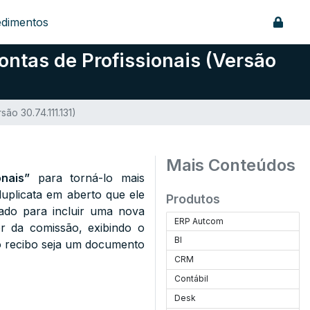
edimentos
ntas de Profissionais (Versão
ão 30.74.111.131)
Mais Conteúdos
nais”
para torná-lo mais
duplicata em aberto que ele
Produtos
cado para incluir uma nova
ERP Autcom
or da comissão, exibindo o
BI
 o recibo seja um documento
CRM
Contábil
Desk