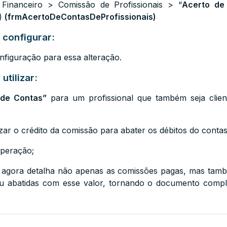
 Financeiro > Comissão de Profissionais > “
Acerto de 
o)
(frmAcertoDeContasDeProfissionais)
 configurar:
figuração para essa alteração.
utilizar:
 de Contas”
para um profissional que também seja clien
izar o crédito da comissão para abater os débitos do conta
operação;
o agora detalha não apenas as comissões pagas, mas també
u abatidas com esse valor, tornando o documento compl