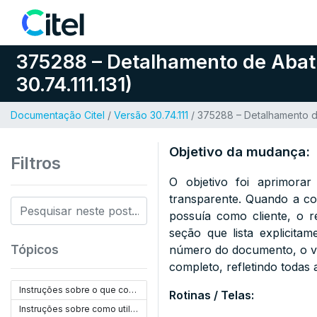
Pular para o conteúdo
375288 – Detalhamento de Abati
30.74.111.131)
Documentação Citel
/
Versão 30.74.111
/ 375288 – Detalhamento de
Objetivo da mudança:
Filtros
O objetivo foi aprimora
transparente. Quando a com
possuía como cliente, o r
seção que lista explicita
Tópicos
número do documento, o val
completo, refletindo todas 
Instruções sobre o que configurar:
Rotinas / Telas:
Instruções sobre como utilizar: