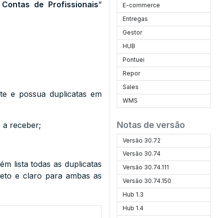
Contas de Profissionais
”
E-commerce
Entregas
Gestor
HUB
Pontuei
Repor
Sales
te e possua duplicatas em
WMS
Notas de versão
s a receber;
Versão 30.72
Versão 30.74
m lista todas as duplicatas
Versão 30.74.111
eto e claro para ambas as
Versão 30.74.150
Hub 1.3
Hub 1.4