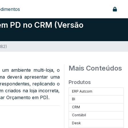
edimentos
 em PD no CRM (Versão
182)
Mais Conteúdos
um ambiente multi-loja, o
tema deverá apresentar uma
Produtos
respondentes, replicando o
 criados na loja incorreta,
ERP Autcom
var Orçamento em PD).
BI
CRM
Contábil
Desk