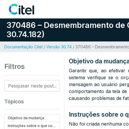
Pular para o conteúdo
370486 – Desmembramento de Or
30.74.182)
Documentação Citel
/
Versão 30.74
/ 370486 – Desmembramento d
Objetivo da mudança
Filtros
Garantir que, ao efetiva
sistema verifique se o or
mensagem ao usuário pergu
comportamento da tela de E
causando problemas de fatu
Tópicos
Instruções sobre o q
Objetivo da mudança:
Não foi criada nenhuma co
Instruções sobre o que configurar: