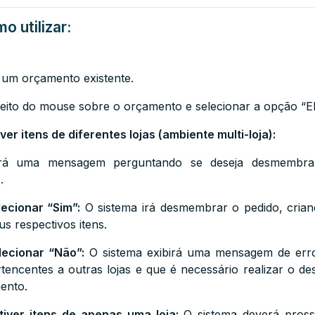
o utilizar:
r um orçamento existente.
ireito do mouse sobre o orçamento e selecionar a opção 
er itens de diferentes lojas (ambiente multi-loja):
irá uma mensagem perguntando se deseja desmembrar
.
lecionar “Sim”:
O sistema irá desmembrar o pedido, cria
us respectivos itens.
lecionar “Não”:
O sistema exibirá uma mensagem de err
tencentes a outras lojas e que é necessário realizar o 
ento.
iver itens de apenas uma loja:
O sistema deverá pross