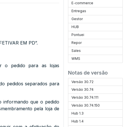
E-commerce
Entregas
Gestor
HUB
Pontuei
“EFETIVAR EM PD”.
Repor
Sales
WMS
 o pedido para as lojas
Notas de versão
Versão 30.72
ndo pedidos separados para
Versão 30.74
Versão 30.74.111
o informando que o pedido
Versão 30.74.150
desmembramento pela loja de
Hub 1.3
Hub 1.4
eguir com a efetivação do