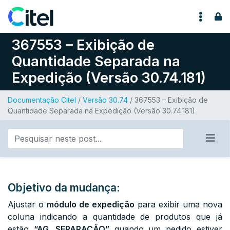
Pular para o conteúdo
367553 – Exibição de
Quantidade Separada na
Expedição (Versão 30.74.181)
Documentação Citel
/
Versão 30.74
/ 367553 – Exibição de
Quantidade Separada na Expedição (Versão 30.74.181)
Objetivo da mudança:
Ajustar o
módulo de expedição
para exibir uma nova
coluna indicando a quantidade de produtos que já
estão
“AG. SEPARAÇÃO”
quando um pedido estiver