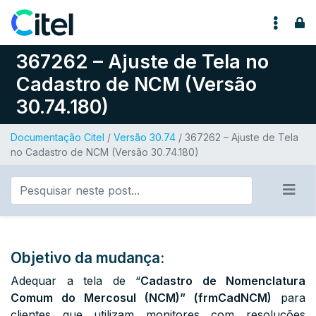
Pular para o conteúdo
367262 – Ajuste de Tela no
Cadastro de NCM (Versão
30.74.180)
Documentação Citel
/
Versão 30.74
/ 367262 – Ajuste de Tela
no Cadastro de NCM (Versão 30.74.180)
Objetivo da mudança:
Adequar a tela de “
Cadastro de Nomenclatura
Comum do Mercosul (NCM)” (frmCadNCM)
para
clientes que utilizam monitores com resoluções