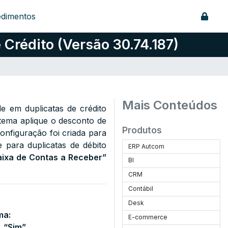
edimentos
Crédito (Versão 30.74.187)
Mais Conteúdos
e em duplicatas de crédito
istema aplique o desconto de
Produtos
configuração foi criada para
e para duplicatas de débito
ERP Autcom
aixa de Contas a Receber”
BI
CRM
Contábil
Desk
ma:
E-commerce
=
“Sim”