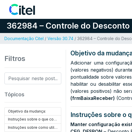
Pular para o conteúdo
362984 – Controle do Desconto 
Documentação Citel
/
Versão 30.74
/ 362984 – Controle do Desco
Objetivo da mudança
Filtros
Adicionar uma configuraçã
(valores negativos) durante
pontualidade sobre valores 
habilitar ou desabilitar e
(valores positivos) não ser
Tópicos
(frmBaixaReceber)
(Contro
Objetivo da mudança:
Instruções sobre o q
Instruções sobre o que configurar:
Manter configuração exis
Instruções sobre como utilizar:
CFG_DESPON
– Desconto P