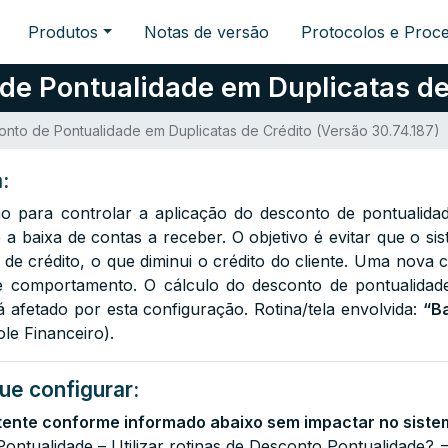
Produtos
Notas de versão
Protocolos e Proc
de Pontualidade em Duplicatas de 
nto de Pontualidade em Duplicatas de Crédito (Versão 30.74.187)
:
o para controlar a aplicação do desconto de pontualidad
 a baixa de contas a receber. O objetivo é evitar que o s
de crédito, o que diminui o crédito do cliente. Uma nova 
sse comportamento. O cálculo do desconto de pontualidad
á afetado por esta configuração. Rotina/tela envolvida:
“B
le Financeiro).
ue configurar:
tente conforme informado abaixo sem impactar no siste
ontualidade – Utilizar rotinas de Desconto Pontualidade? 