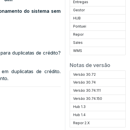
Entregas
Gestor
cionamento do sistema sem
HUB
Pontuei
Repor
Sales
WMS
para duplicatas de crédito?
Notas de versão
 em duplicatas de crédito.
Versão 30.72
nto.
Versão 30.74
Versão 30.74.111
Versão 30.74.150
Hub 1.3
Hub 1.4
Repor 2.X