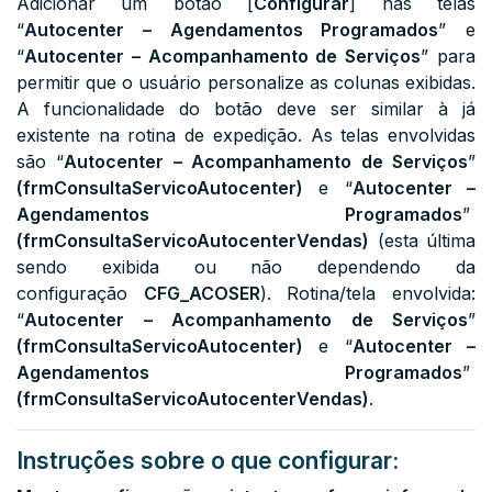
Adicionar um botão [
Configurar
] nas telas
“
Autocenter – Agendamentos Programados
” e
“
Autocenter – Acompanhamento de Serviços
” para
permitir que o usuário personalize as colunas exibidas.
A funcionalidade do botão deve ser similar à já
existente na rotina de expedição. As telas envolvidas
são
“
Autocenter – Acompanhamento de Serviços
”
(
frmConsultaServicoAutocenter)
e “
Autocenter –
Agendamentos Programados
”
(
frmConsultaServicoAutocenterVendas)
(esta última
sendo exibida ou não dependendo da
configuração
CFG_ACOSER
). Rotina/tela envolvida:
“
Autocenter – Acompanhamento de Serviços
”
(
frmConsultaServicoAutocenter)
e “
Autocenter –
Agendamentos Programados
”
(
frmConsultaServicoAutocenterVendas)
.
Instruções sobre o que configurar: