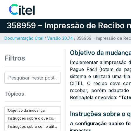
Pular para o conteúdo
358959 – Impressão de Recibo n
Documentação Citel
/
Versão 30.74
/ 358959 – Impressão de Reci
Objetivo da mudança
Filtros
Implementar a impressão d
Pague Fácil (totem de pa
sistema e utilizará uma fi
CITEL. O recibo deve con
receber, porém adaptado 
Tópicos
Rotina/tela envolvida: “
Tot
Objetivo da mudança:
Instruções sobre o q
Instruções sobre o que configurar:
A configuração abaixo fo
Instruções sobre como utilizar:
impactos.