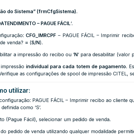
ão do Sistema” (frmCfgSistema)
.
ATENDIMENTO – PAGUE FÁCIL
‘.
nfiguração:
CFG_IMRCPF
– PAGUE FÁCIL – Imprimir recibo
 de venda?
=
(
S/N
)
.
bilitar a impressão do recibo ou ‘
N
‘ para desabilitar (valor 
e impressão
individual para cada totem de pagamento
. E
Verifique as configurações de spool de impressão CITEL, se
o utilizar:
a configuração: PAGUE FÁCIL –
Imprimir recibo ao cliente 
 definida como ‘S’.
 (Pague Fácil), selecionar um pedido de venda.
do pedido de venda utilizando qualquer modalidade permiti