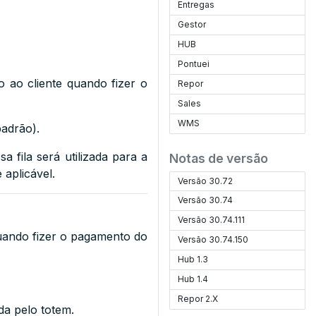
Entregas
Gestor
HUB
Pontuei
 ao cliente quando fizer o
Repor
Sales
WMS
padrão).
ssa fila será utilizada para a
Notas de versão
 aplicável.
Versão 30.72
Versão 30.74
Versão 30.74.111
quando fizer o pagamento do
Versão 30.74.150
Hub 1.3
Hub 1.4
Repor 2.X
da pelo totem.