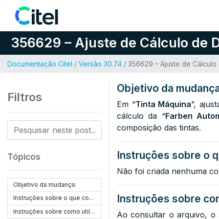
Pular para o conteúdo
356629 – Ajuste de Cálculo de D
Documentação Citel
/
Versão 30.74
/ 356629 – Ajuste de Cálculo 
Objetivo da mudança
Filtros
Em “
Tinta Máquina
”, ajus
cálculo da “
Farben Autom
composição das tintas.
Instruções sobre o q
Tópicos
Não foi criada nenhuma co
Objetivo da mudança:
Instruções sobre com
Instruções sobre o que configurar:
Instruções sobre como utilizar:
Ao consultar o arquivo, o s