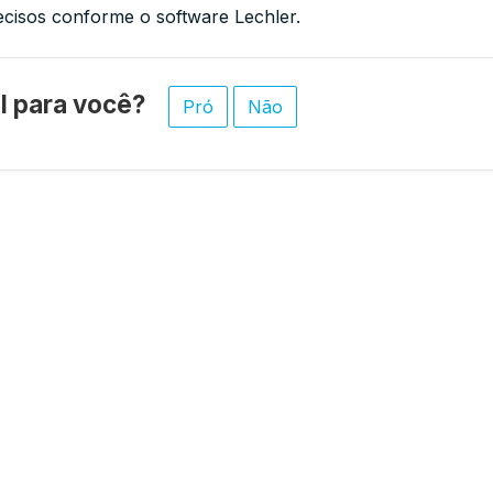
cisos conforme o software Lechler.
til para você?
Pró
Não