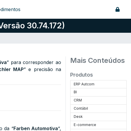
edimentos
Versão 30.74.172)
Mais Conteúdos
iva
” para corresponder ao
chler MAP
” e precisão na
Produtos
ERP Autcom
BI
CRM
Contábil
Desk
E-commerce
o da “
Farben Automotiva
“,