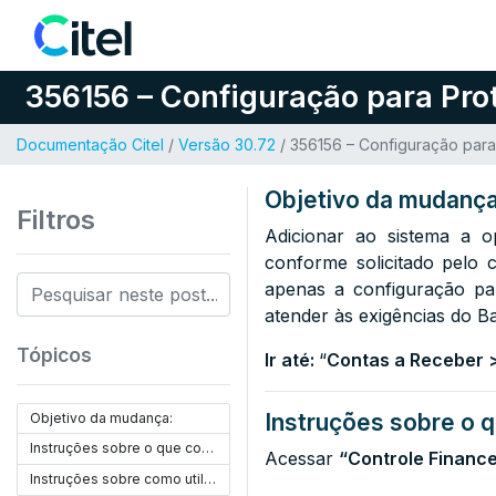
Pular para o conteúdo
356156 – Configuração para Pro
Documentação Citel
/
Versão 30.72
/ 356156 – Configuração para
Objetivo da mudança
Filtros
Adicionar ao sistema a o
conforme solicitado pelo 
apenas a configuração pa
atender às exigências do B
Tópicos
Ir até:
“
Contas a Receber 
Instruções sobre o q
Objetivo da mudança:
Instruções sobre o que configurar:
Acessar
“Controle Financ
Instruções sobre como utilizar: