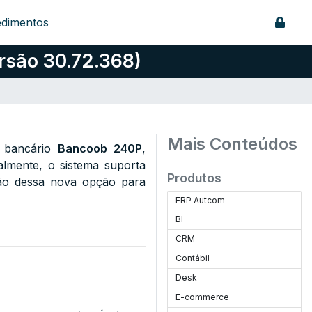
edimentos
rsão 30.72.368)
Mais Conteúdos
 bancário
Bancoob 240P
,
almente, o sistema suporta
Produtos
são dessa nova opção para
ERP Autcom
BI
CRM
Contábil
Desk
E-commerce