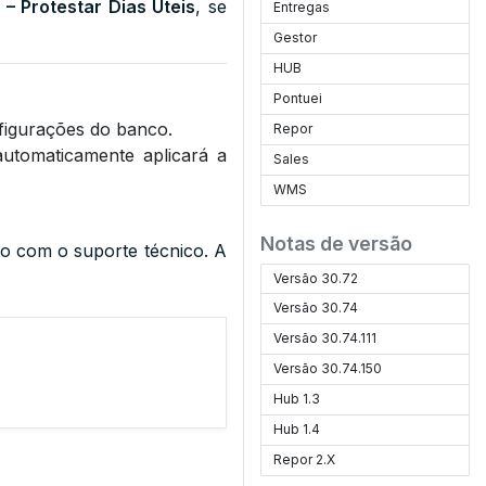
 – Protestar Dias Úteis
, se
Entregas
Gestor
HUB
Pontuei
nfigurações do banco.
Repor
automaticamente aplicará a
Sales
WMS
Notas de versão
to com o suporte técnico. A
Versão 30.72
Versão 30.74
Versão 30.74.111
Versão 30.74.150
Hub 1.3
Hub 1.4
Repor 2.X