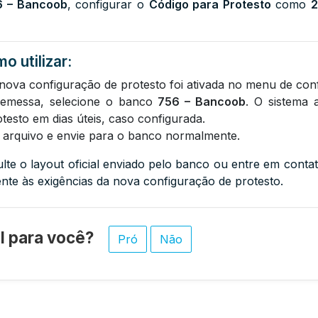
6 – Bancoob
, configurar o
Código para Protesto
como
2
o utilizar:
a nova configuração de protesto foi ativada no menu de co
remessa, selecione o banco
756 – Bancoob
. O sistema 
testo em dias úteis, caso configurada.
o arquivo e envie para o banco normalmente.
lte o layout oficial enviado pelo banco ou entre em conta
ente às exigências da nova configuração de protesto.
til para você?
Pró
Não