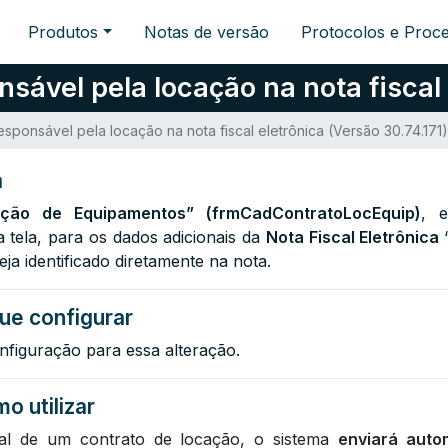
Produtos
Notas de versão
Protocolos e Proc
sável pela locação na nota fiscal 
esponsável pela locação na nota fiscal eletrônica (Versão 30.74.171)
a
ção de Equipamentos” (frmCadContratoLocEquip)
, 
 tela, para os dados adicionais da
Nota Fiscal Eletrônica
ja identificado diretamente na nota.
ue configurar
nfiguração para essa alteração.
o utilizar
cal de um contrato de locação, o sistema
enviará auto