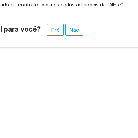
nado no contrato, para os dados adicionais da “
NF-e
”.
til para você?
Pró
Não