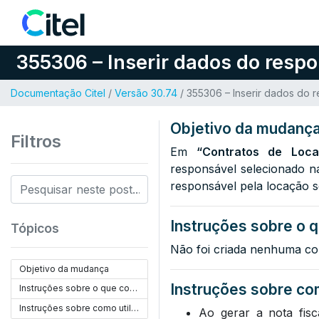
Pular para o conteúdo
355306 – Inserir dados do respon
Documentação Citel
/
Versão 30.74
/ 355306 – Inserir dados do r
Objetivo da mudanç
Filtros
Em
“Contratos de Loca
responsável selecionado na
responsável pela locação se
Instruções sobre o q
Tópicos
Não foi criada nenhuma co
Objetivo da mudança
Instruções sobre com
Instruções sobre o que configurar
Instruções sobre como utilizar
Ao gerar a nota fis