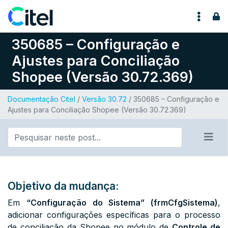
Pular para o conteúdo
350685 – Configuração e
Ajustes para Conciliação
Shopee (Versão 30.72.369)
Documentação Citel
/
Versão 30.72
/ 350685 – Configuração e
Ajustes para Conciliação Shopee (Versão 30.72.369)
Objetivo da mudança:
Em
“Configuração do Sistema” (frmCfgSistema)
,
adicionar configurações específicas para o processo
de conciliação da Shopee no módulo de
Controle de