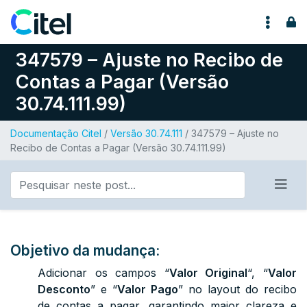
Pular para o conteúdo
347579 – Ajuste no Recibo de
Contas a Pagar (Versão
30.74.111.99)
Documentação Citel
/
Versão 30.74.111
/ 347579 – Ajuste no
Recibo de Contas a Pagar (Versão 30.74.111.99)
Objetivo da mudança:
Adicionar os campos “
Valor Original
“, “
Valor
Desconto
” e “
Valor Pago
” no layout do recibo
de contas a pagar, garantindo maior clareza e