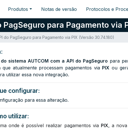
Produtos
Notas de versão
Protocolos e Proc
 PagSeguro para Pagamento via PI
PI do PagSeguro para Pagamento via PIX (Versão 30.74.180)
:
o do sistema AUTCOM com a API do PagSeguro
para per
ma que atualmente processam pagamentos via
PIX
ou ge
ra utilizar essa nova integração.
ue configurar:
nfiguração para essa alteração.
o utilizar:
ma onde é possível realizar pagamentos via
PIX
, a nova