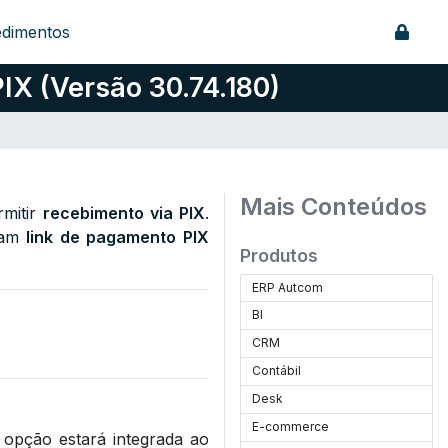
edimentos
X (Versão 30.74.180)
Mais Conteúdos
mitir
recebimento via PIX
.
ram
link de pagamento PIX
Produtos
ERP Autcom
BI
CRM
Contábil
Desk
E-commerce
 opção estará integrada ao