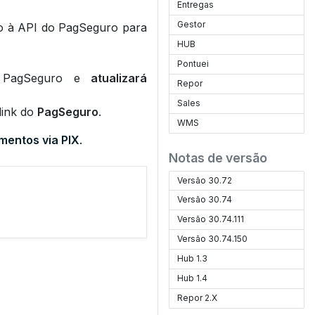
Entregas
Gestor
ão à API do PagSeguro para
HUB
Pontuei
PagSeguro e
atualizará
Repor
Sales
 link do
PagSeguro
.
WMS
entos via PIX
.
Notas de versão
Versão 30.72
Versão 30.74
Versão 30.74.111
Versão 30.74.150
Hub 1.3
Hub 1.4
Repor 2.X