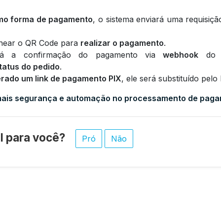
mo forma de pagamento
, o sistema enviará uma requisiç
anear o QR Code para
realizar o pagamento
.
ará a confirmação do pagamento via
webhook
do 
tatus do pedido
.
erado um link de pagamento PIX
, ele será substituído pelo
ais segurança e automação no processamento de pagam
til para você?
Pró
Não