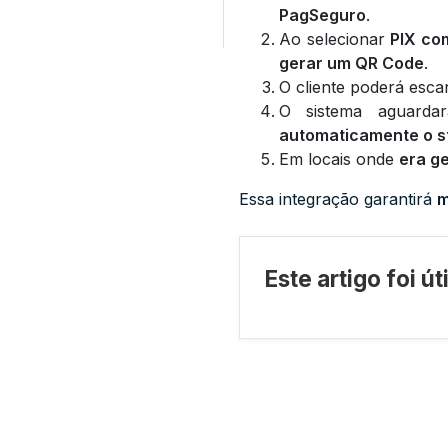
PagSeguro
.
Ao selecionar
PIX co
gerar um QR Code
.
O cliente poderá esc
O sistema aguard
automaticamente o s
Em locais onde
era g
Essa integração garantirá
m
Este artigo foi ú