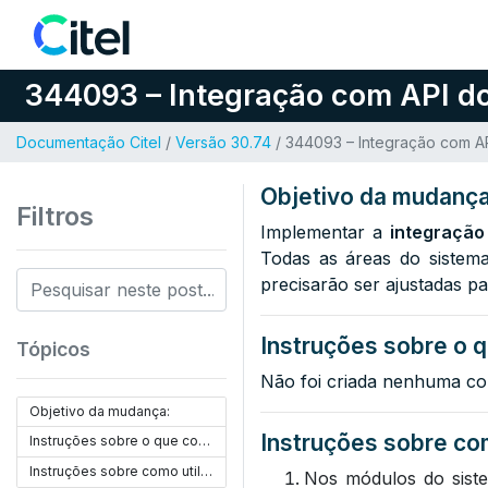
Pular para o conteúdo
344093 – Integração com API do
Documentação Citel
/
Versão 30.74
/ 344093 – Integração com A
Objetivo da mudança
Filtros
Implementar a
integraçã
Todas as áreas do siste
precisarão ser ajustadas pa
Instruções sobre o q
Tópicos
Não foi criada nenhuma co
Objetivo da mudança:
Instruções sobre com
Instruções sobre o que configurar:
Instruções sobre como utilizar:
Nos módulos do siste