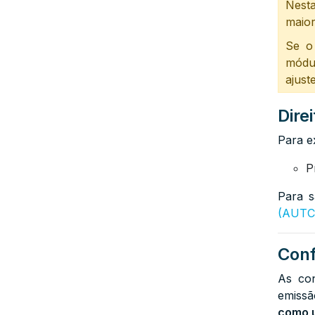
Nesta
maior
Se o
módu
ajust
Dire
Para e
P
Para s
(AUT
Conf
As con
emissã
como 