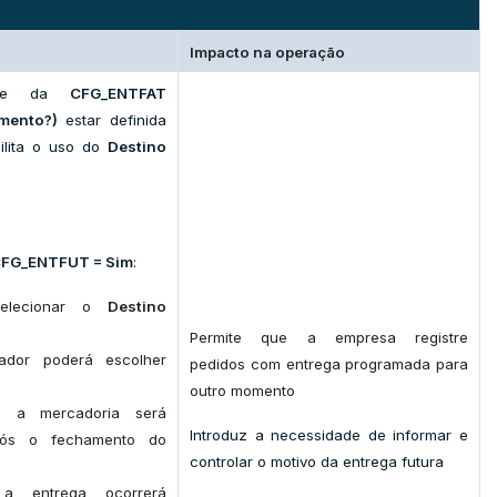
Impacto na operação
ende da
CFG_ENTFAT
amento?)
estar definida
bilita o uso do
Destino
FG_ENTFUT = Sim
:
selecionar o
Destino
Permite que a empresa registre
ador poderá escolher
pedidos com entrega programada para
outro momento
: a mercadoria será
Introduz a necessidade de informar e
pós o fechamento do
controlar o motivo da entrega futura
 a entrega ocorrerá