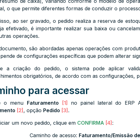
(resumo de caixa), variando conforme o modelo de opera
al, o que permite diferentes formas de conduzir o processo
isso, ao ser gravado, o pedido realiza a reserva de estoq
ja efetivado, é importante realizar sua baixa ou cancela
utras operações.
documento, são abordadas apenas operações com produtos
epende de configurações específicas que podem alterar si
e a criação do pedido, o sistema pode aplicar valid
himentos obrigatórios, de acordo com as configurações, pe
inho para acessar
se o menu
Faturamento
[1]
no painel lateral do ERP 
amento
[2]
, opção
Pedido
[3]
.
niciar um novo pedido, clique em
CONFIRMA
[4]
:
Caminho de acesso:
Faturamento/Emissão de