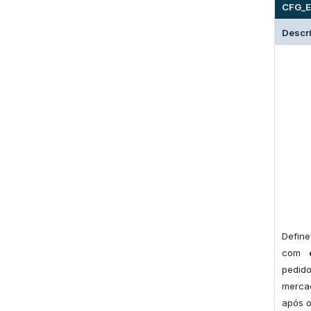
CFG_E
Descr
Define
com
pedid
merca
após o