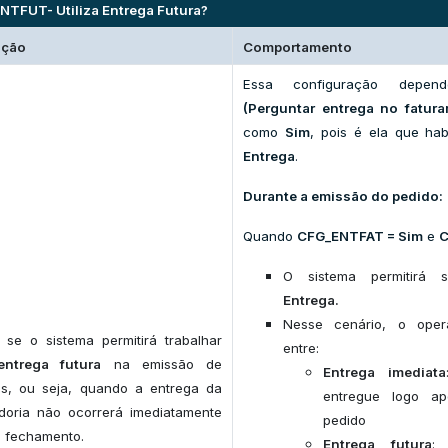
NTFUT- Utiliza Entrega Futura?
ição
Comportamento
Essa configuração dep
(Perguntar entrega no fatur
como
Sim
, pois é ela que ha
Entrega
.
Durante a emissão do pedido:
Quando
CFG_ENTFAT = Sim
e
C
O sistema permitirá 
Entrega.
Nesse cenário, o oper
 se o sistema permitirá trabalhar
entre:
entrega futura
na emissão de
Entrega imediata
os, ou seja, quando a entrega da
entregue logo a
doria não ocorrerá imediatamente
pedido
 fechamento.
Entrega futura
: