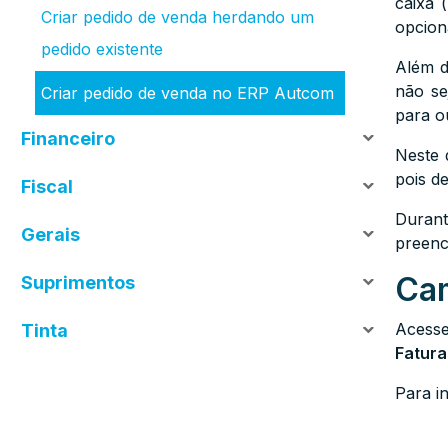
caixa 
Criar pedido de venda herdando um
opcion
pedido existente
Além d
não se
Criar pedido de venda no ERP Autcom
para o
Financeiro
Neste 
pois d
Fiscal
Durant
Gerais
preenc
Cam
Suprimentos
Aces
Tinta
Fatur
Para i