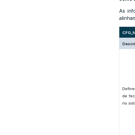
As inf
alinha
CFG_N
Descr
Defin
de fe
no sis