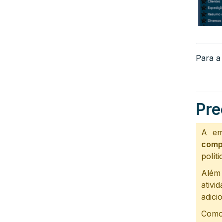
Para 
Pre
A em
comp
polít
Além
ativi
adici
Como