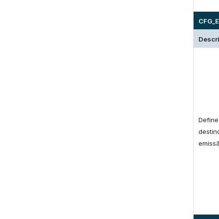
CFG_E
Descr
Define
destin
emissã