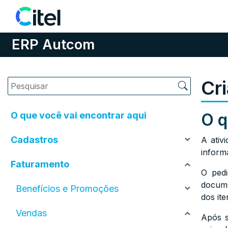
Pular para o conteúdo
ERP Autcom
Cr
O que você vai encontrar aqui
O q
Cadastros
A ativ
inform
Faturamento
O pedi
docume
Benefícios e Promoções
dos ite
Vendas
Após s