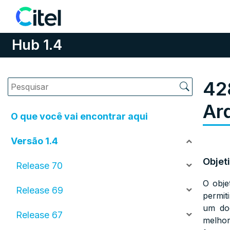
Pular para o conteúdo
Hub 1.4
42
Ar
O que você vai encontrar aqui
Versão 1.4
Objet
Release 70
O obje
Release 69
permit
um doc
Release 67
melhor