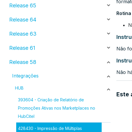
forma
Release 65
Rotina 
Release 64
N
Release 63
Instr
Release 61
Não fo
Instr
Release 58
Não há
Integrações
HUB
Este 
393604 - Criação de Relatório de
Promoções Ativas nos Marketplaces no
HubCitel
428430 - Impressão de Múltiplas